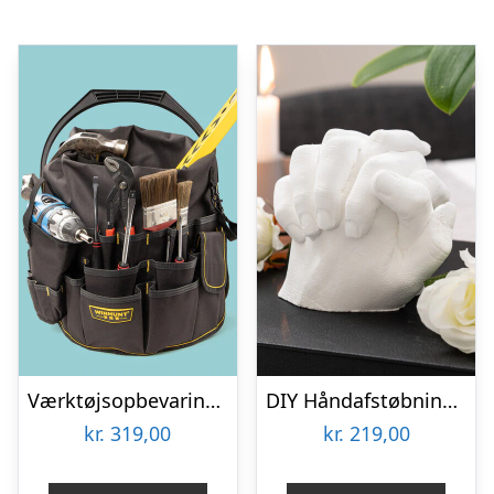
Værktøjsopbevaring til spand
DIY Håndafstøbningskit – Spralla
kr.
319,00
kr.
219,00