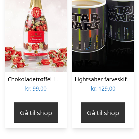
Chokoladetrøffel i Champagneflaske
Lightsaber farveskiftende krus
kr.
99,00
kr.
129,00
Gå til shop
Gå til shop