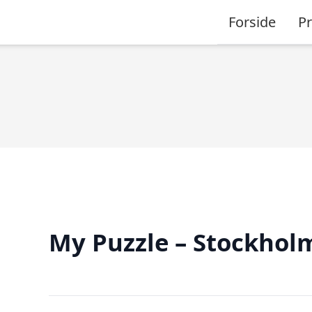
Forside
P
My Puzzle – Stockhol