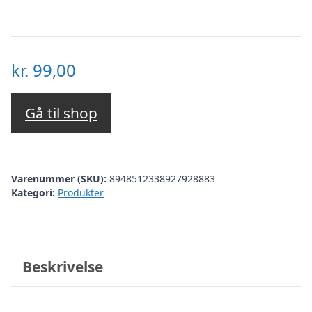
kr.
99,00
Gå til shop
Varenummer (SKU):
8948512338927928883
Kategori:
Produkter
Beskrivelse