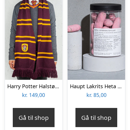
Harry Potter Halstørklæde – Gryffindor
Haupt Lakrits Heta Svenskjävlar!
kr.
149,00
kr.
85,00
Gå til shop
Gå til shop