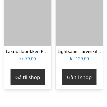
Lakridsfabrikken Premiumlakrids – Copenhagen
Lightsaber farveskiftende krus
kr.
79,00
kr.
129,00
Gå til shop
Gå til shop