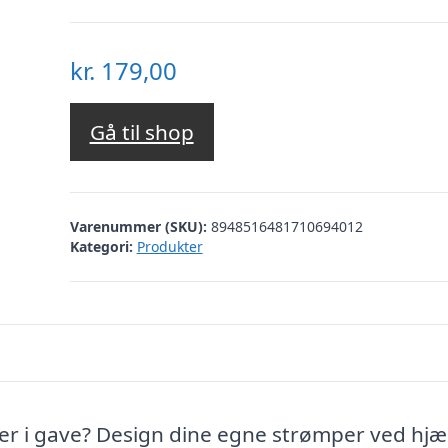
kr.
179,00
Gå til shop
Varenummer (SKU):
8948516481710694012
Kategori:
Produkter
ker i gave? Design dine egne strømper ved hjæ