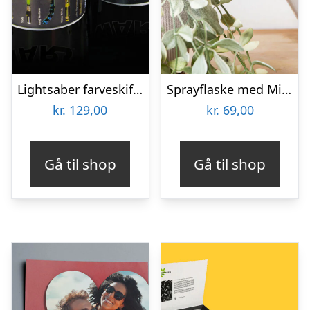
Lightsaber farveskiftende krus
Sprayflaske med Mist
kr.
129,00
kr.
69,00
Gå til shop
Gå til shop