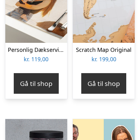
Personlig Dækserviet med Billede
Scratch Map Original
kr.
119,00
kr.
199,00
Gå til shop
Gå til shop