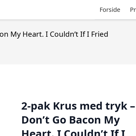
Forside
P
n My Heart. I Couldn’t If I Fried
2-pak Krus med tryk –
Don’t Go Bacon My
Heart. I Couldn’t If I