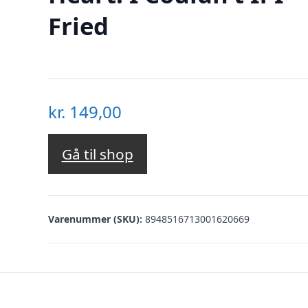
Fried
kr.
149,00
Gå til shop
Varenummer (SKU):
8948516713001620669