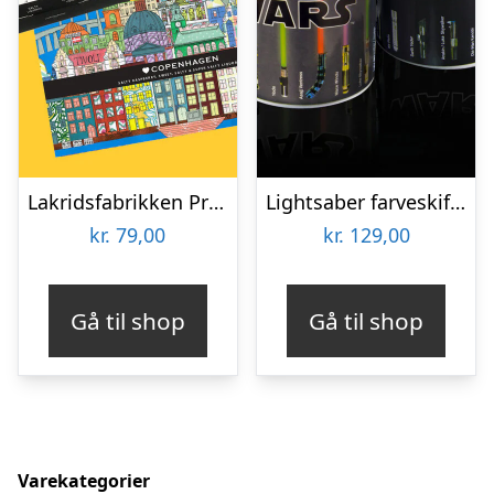
Lakridsfabrikken Premiumlakrids – Copenhagen
Lightsaber farveskiftende krus
kr.
79,00
kr.
129,00
Gå til shop
Gå til shop
Varekategorier