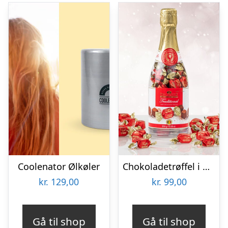
Coolenator Ølkøler
Chokoladetrøffel i Champagneflaske
kr.
129,00
kr.
99,00
Gå til shop
Gå til shop