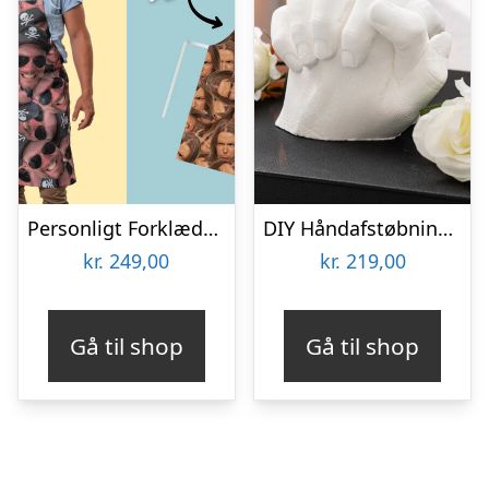
Personligt Forklæde med Billede – Multiface
DIY Håndafstøbningskit – Spralla
kr.
249,00
kr.
219,00
Gå til shop
Gå til shop