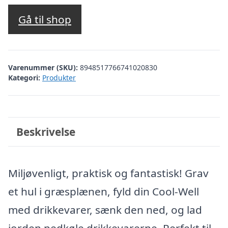
Gå til shop
Varenummer (SKU):
8948517766741020830
Kategori:
Produkter
Beskrivelse
Miljøvenligt, praktisk og fantastisk! Grav
et hul i græsplænen, fyld din Cool-Well
med drikkevarer, sænk den ned, og lad