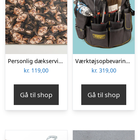
Personlig dækserviet med Billede – Multiface
Værktøjsopbevaring til spand
kr.
119,00
kr.
319,00
Gå til shop
Gå til shop