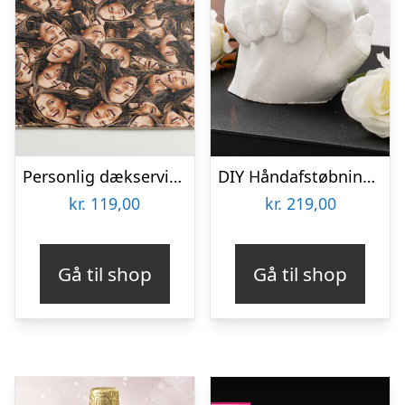
Personlig dækserviet med Billede – Multiface
DIY Håndafstøbningskit – Spralla
kr.
119,00
kr.
219,00
Gå til shop
Gå til shop