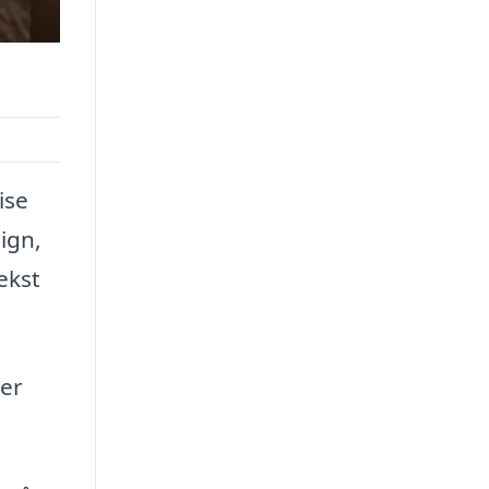
ise
ign,
ekst
der