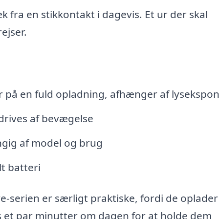
 fra en stikkontakt i dagevis. Et ur der skal
ejser.
r på en fuld opladning, afhænger af lysekspo
drives af bevægelse
ngig af model og brug
t batteri
-serien er særligt praktiske, fordi de oplader
ys et par minutter om dagen for at holde dem