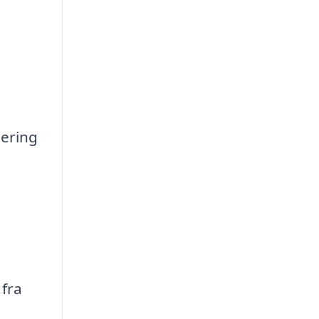
nering
 fra