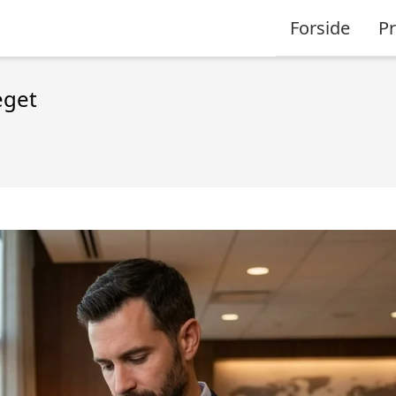
Forside
P
eget