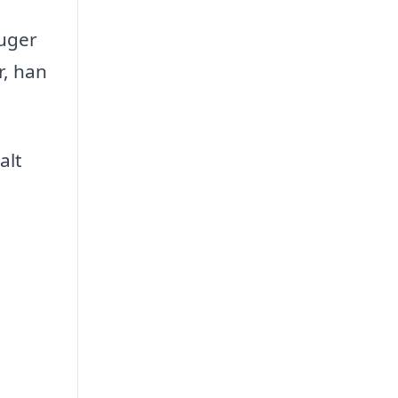
ruger
r, han
alt