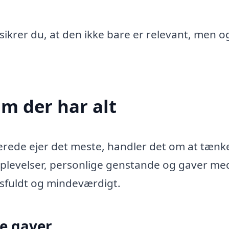
ikrer du, at den ikke bare er relevant, men o
am der har alt
llerede ejer det meste, handler det om at tænk
oplevelser, personlige genstande og gaver me
sfuldt og mindeværdigt.
le gaver