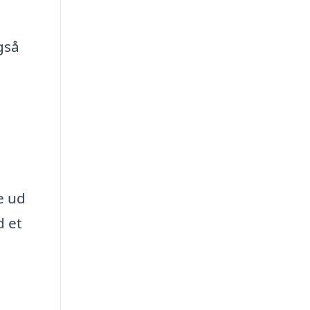
gså
e ud
d et