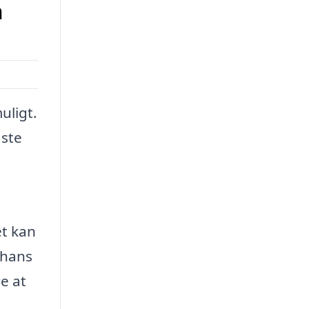
m
uligt.
dste
et kan
 hans
e at