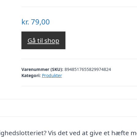
kr.
79,00
Gå til shop
Varenummer (SKU):
8948517655829974824
Kategori:
Produkter
ighedslotteriet? Vis det ved at give et hæfte 